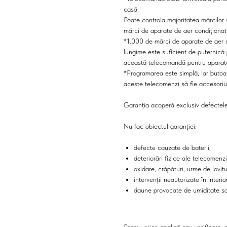
casă.
Poate controla majoritatea mărcilor
mărci de aparate de aer condiționa
*1.000 de mărci de aparate de aer 
lungime este suficient de puternică 
această telecomandă pentru aparate
*Programarea este simplă, iar butoan
aceste telecomenzi să fie accesoriul
Garanția acoperă exclusiv defectele 
Nu fac obiectul garanției:
defecte cauzate de baterii;
deteriorări fizice ale telecomenzi
oxidare, crăpături, urme de lovitu
intervenții neautorizate în interio
daune provocate de umiditate sa
Pentru orice analiză sau verificare, 