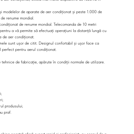
 și modelelor de aparate de aer condiționat și peste 1.000 de
t de renume mondial.
condiționat de renume mondial. Telecomanda de 10 metri
pentru a vă permite să efectuați operațiuni la distanță lungă cu
 de aer condiționat.
ele sunt ușor de citit. Designul confortabil și ușor face ca
 perfect pentru aerul condiționat.
tehnice de fabricație, apărute în condiții normale de utilizare.
i;
ri;
rul produsului;
u praf.
echipa noastră oferă suport rapid și profesionist, cu scopul de a