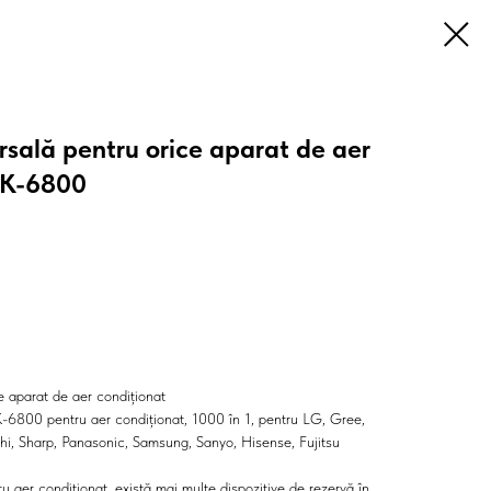
sală pentru orice aparat de aer
 K-6800
 aparat de aer condiționat
K-6800 pentru aer condiționat, 1000 în 1, pentru LG, Gree,
chi, Sharp, Panasonic, Samsung, Sanyo, Hisense, Fujitsu
aer condiționat, există mai multe dispozitive de rezervă în