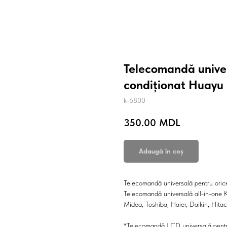
Telecomandă univer
condiționat Huayu
k-6800
350.00
MDL
Adaugă în coș
Telecomandă universală pentru orice
Telecomandă universală all-in-one 
Midea, Toshiba, Haier, Daikin, Hita
*Telecomandă LCD universală pentru 