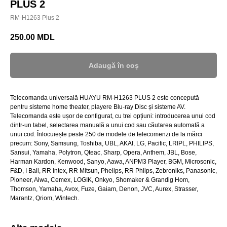
PLUS 2
RM-H1263 Plus 2
250.00
MDL
Adaugă în coș
Telecomanda universală HUAYU RM-H1263 PLUS 2 este concepută
pentru sisteme home theater, playere Blu-ray Disc și sisteme AV.
Telecomanda este ușor de configurat, cu trei opțiuni: introducerea unui cod
dintr-un tabel, selectarea manuală a unui cod sau căutarea automată a
unui cod. Înlocuiește peste 250 de modele de telecomenzi de la mărci
precum: Sony, Samsung, Toshiba, UBL, AKAI, LG, Pacific, LRIPL, PHILIPS,
Sansui, Yamaha, Polytron, Qteac, Sharp, Opera, Anthem, JBL, Bose,
Harman Kardon, Kenwood, Sanyo, Aawa, ANPM3 Player, BGM, Microsonic,
F&D, I Ball, RR Intex, RR Mitsun, Phelips, RR Philps, Zebroniks, Panasonic,
Pioneer, Aiwa, Cemex, LOGIK, Onkyo, Shomaker & Grandig Hom,
Thomson, Yamaha, Avox, Fuze, Gaiam, Denon, JVC, Aurex, Strasser,
Marantz, Qriom, Wintech.