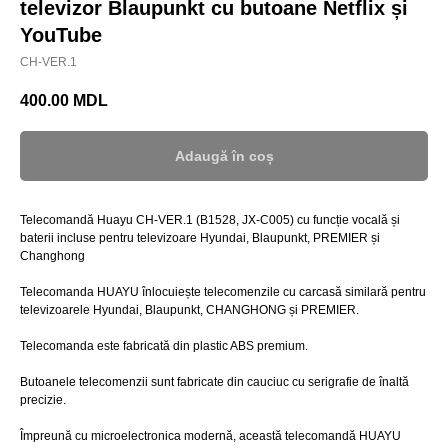
televizor Blaupunkt cu butoane Netflix și
YouTube
CH-VER.1
400.00
MDL
Adaugă în coș
Telecomandă Huayu CH-VER.1 (B1528, JX-C005) cu funcție vocală și
baterii incluse pentru televizoare Hyundai, Blaupunkt, PREMIER și
Changhong
Telecomanda HUAYU înlocuiește telecomenzile cu carcasă similară pentru
televizoarele Hyundai, Blaupunkt, CHANGHONG și PREMIER.
Telecomanda este fabricată din plastic ABS premium.
Butoanele telecomenzii sunt fabricate din cauciuc cu serigrafie de înaltă
precizie.
Împreună cu microelectronica modernă, această telecomandă HUAYU