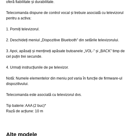
oferă fiabilitate și durabilitate.
Telecomanda dispune de control vocal și trebuie asociată cu televizorul
pentru a activa:
1. Porniți televizorul.
2. Deschideți meniul „Dispozitive Bluetooth” din setările televizorului.
3. Apoi, apăsați și mențineți apăsate butoanele „VOL-” și „BACK” timp de
cel puțin trei secunde.
4. Urmați instrucțiunile de pe televizor.
Notă: Numele elementelor din meniu pot varia în funcție de firmware-ul
dispozitivului.
Telecomanda este asociată cu televizorul dvs.
Tip baterie: AAA (2 buc)*
Rază de acțiune: 10 m
Alte modele