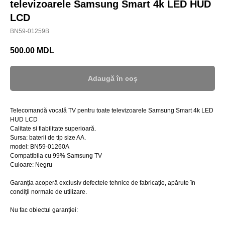
televizoarele Samsung Smart 4k LED HUD
LCD
BN59-01259B
500.00
MDL
Adaugă în coș
Telecomandă vocală TV pentru toate televizoarele Samsung Smart 4k LED
HUD LCD
Calitate si fiabilitate superioară.
Sursa: baterii de tip size AA.
model: BN59-01260A
Compatibila cu 99% Samsung TV
Culoare: Negru
Garanția acoperă exclusiv defectele tehnice de fabricație, apărute în
condiții normale de utilizare.
Nu fac obiectul garanției: