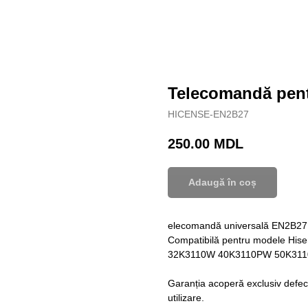
Telecomandă pent
HICENSE-EN2B27
250.00
MDL
Adaugă în coș
elecomandă universală EN2B27
Compatibilă pentru modele Hise
32K3110W 40K3110PW 50K31
Garanția acoperă exclusiv defect
utilizare.