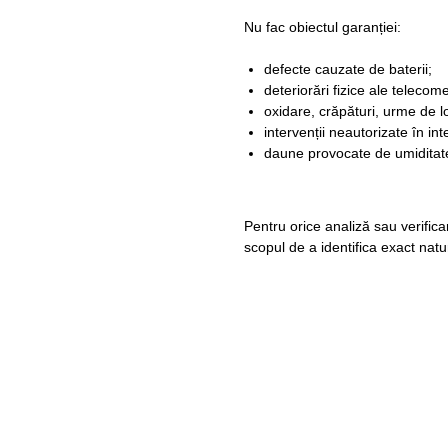
Nu fac obiectul garanției:
defecte cauzate de baterii;
deteriorări fizice ale telecome
oxidare, crăpături, urme de lo
intervenții neautorizate în int
daune provocate de umiditate
Pentru orice analiză sau verifica
scopul de a identifica exact nat