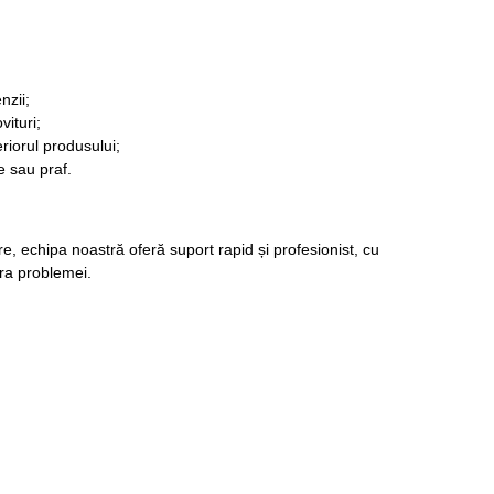
nzii;
vituri;
eriorul produsului;
 sau praf.
re, echipa noastră oferă suport rapid și profesionist, cu
ura problemei.